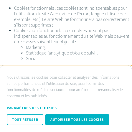
Cookies fonctionnels : ces cookies sont indispensables pour
l’utilisation du site Web (taille de l’écran, langue utilisée par
exemple, etc.). Le site Web ne fonctionnera pas correctement
s'ils sont supprimés ;
Cookies non fonctionnels : ces cookies ne sont pas
indispensables au fonctionnement du site Web mais peuvent
être classés suivant leur objectif :
Marketing,
Statistique (analytique et/ou de suivi),
Social
À
Nous utilisons les cookies pour collecter et analyser des informations
propos
sur les performances et l'utilisation du site, pour fournir des
Service d’ombudsman agréé:
fonctionnalités de médias sociaux et pour améliorer et personnaliser le
des
www.ombudsnotaire.be
contenu et les publicités.
cookies
Conditions d’utilisation
sur
Privacy Policy notaire.be
PARAMÈTRES DES COOKIES
Cookie policy
ce
Code de conduite RGPD
TOUT REFUSER
AUTORISER TOUS LES COOKIES
site
© Fednot 2026