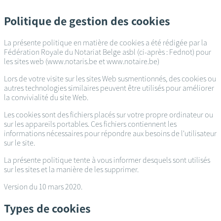
Passer
au
Politique de gestion des cookies
contenu
principal
La présente politique en matière de cookies a été rédigée par la
Fédération Royale du Notariat Belge asbl (ci-après : Fednot) pour
les sites web (www.notaris.be et www.notaire.be)
Lors de votre visite sur les sites Web susmentionnés, des cookies ou
autres technologies similaires peuvent être utilisés pour améliorer
la convivialité du site Web.
Les cookies sont des fichiers placés sur votre propre ordinateur ou
sur les appareils portables. Ces fichiers contiennent les
informations nécessaires pour répondre aux besoins de l'utilisateur
sur le site.
La présente politique tente à vous informer desquels sont utilisés
sur les sites et la manière de les supprimer.
Version du 10 mars 2020.
Types de cookies